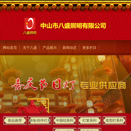
网站首页
关于八盛
产品展示
新闻动态
更多栏目
新品推荐
插地/挂件灯系
中国结系列
灯笼系列
造型灯系列
列