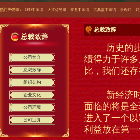
热门关键词：
LED中国结
大红灯笼串
双龙中国结
古典型中国结
景观灯
灯
总裁致辞
总裁致辞
LED户外草地荷花景观灯
历史的步伐
绩得力于许多
公司简介
比，我们还存
总裁致辞
组织架构
新经济时代
企业文化
荷花灯系列
面临的将是全
公司环境
进入了一个以
公司业务
利益放在第一