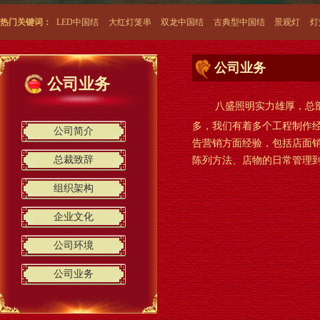
热门关键词：
LED中国结
大红灯笼串
双龙中国结
古典型中国结
景观灯
灯
公司业务
公司业务
八盛照明实力雄厚，总部有
LED户外草地荷花景观灯
多，我们有着多个工程制作
公司简介
告营销方面经验，包括店面
总裁致辞
陈列方法、店物的日常管理
组织架构
企业文化
公司环境
荷花灯系列
公司业务